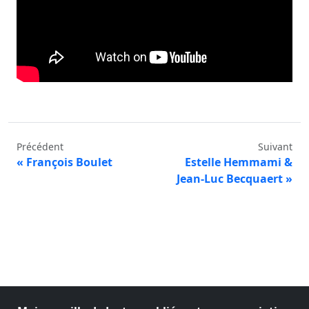
Précédent
Suivant
« François Boulet
Estelle Hemmami &
Jean-Luc Becquaert »